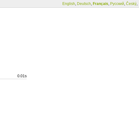
English
,
Deutsch
,
Français
,
Русский
,
Český
,
0.01s