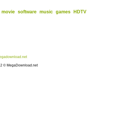
movie
software
music
games
HDTV
gadownload.net
12 © MegaDownload.net