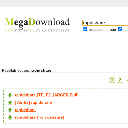
megaupload.com
ra
rapidshare
Résultats trouvés:
1
2
rapidshare [TÉLÉCHARGER Full]
[Vérifié] rapidshare
rapidshare
rapidshare [non censuré]