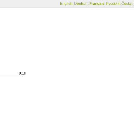
English
,
Deutsch
,
Français
,
Русский
,
Český
,
0.1s