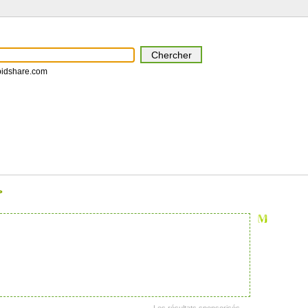
pidshare.com
>