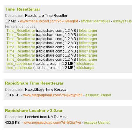
Time_Resetter.rar
Description:
Rapidshare Time Resetter
1.2 MB -
www.megaupload.com/?d=u94aql6f
-
afficher identiques
-
essayez Us
Fichiers identiques:
Time_Resetter.rar
(rapidshare.com ; 1.2 MB )
télécharger
Time_Resetter.rar
(rapidshare.com ; 1.2 MB )
télécharger
Time_Resetter.rar
(rapidshare.com ; 1.2 MB )
télécharger
Time_Resetter.rar
(rapidshare.com ; 1.2 MB )
télécharger
Time_Resetter.rar
(rapidshare.com ; 1.2 MB )
télécharger
Time_Resetter.rar
(rapidshare.com ; 1.2 MB )
télécharger
Time_Resetter.rar
(rapidshare.com ; 1.2 MB )
télécharger
Time_Resetter.rar
(rapidshare.com ; 1.2 MB )
télécharger
time_resetter.rar
(rapidshare.com ; 1.2 MB )
télécharger
time_resetter.rar
(rapidshare.com ; 1.2 MB )
télécharger
RapidShare Time Resetter.rar
Description:
RapidShare Time Resetter
118.4 KB -
www.megaupload.com/?d=jwpyp9b6
-
essayez Usenet
Rapidshare Leecher v 3.0.rar
Description:
Leeched from NMTeaM.net
432.8 KB -
www.megaupload.com/?d=8f2ia7yu
-
essayez Usenet