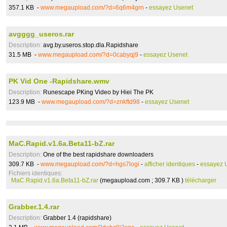
357.1 KB -
www.megaupload.com/?d=6q6m4grn
-
essayez Usenet
avgggg_useros.rar
Description:
avg.by.useros.stop.dla.Rapidshare
31.5 MB -
www.megaupload.com/?d=0cabyqj9
-
essayez Usenet
PK Vid One -Rapidshare.wmv
Description:
Runescape PKing Video by Hiei The PK
123.9 MB -
www.megaupload.com/?d=znkftd98
-
essayez Usenet
MaC.Rapid.v1.6a.Beta11-bZ.rar
Description:
One of the best rapidshare downloaders
309.7 KB -
www.megaupload.com/?d=hgs7logi
-
afficher identiques
-
essayez 
Fichiers identiques:
MaC.Rapid.v1.6a.Beta11-bZ.rar
(megaupload.com ; 309.7 KB )
télécharger
Grabber.1.4.rar
Description:
Grabber 1.4 (rapidshare)