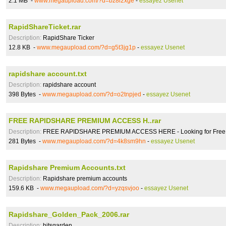
2.1 MB -
www.megaupload.com/?d=bz8i2xge
-
essayez Usenet
RapidShareTicket.rar
Description:
RapidShare Ticker
12.8 KB -
www.megaupload.com/?d=g5t3jg1p
-
essayez Usenet
rapidshare account.txt
Description:
rapidshare account
398 Bytes -
www.megaupload.com/?d=o2tnpjed
-
essayez Usenet
FREE RAPIDSHARE PREMIUM ACCESS H..rar
Description:
FREE RAPIDSHARE PREMIUM ACCESS HERE - Looking for Free R
281 Bytes -
www.megaupload.com/?d=4k8sm9hn
-
essayez Usenet
Rapidshare Premium Accounts.txt
Description:
Rapidshare premium accounts
159.6 KB -
www.megaupload.com/?d=yzqsvjoo
-
essayez Usenet
Rapidshare_Golden_Pack_2006.rar
Description:
hitsgarden