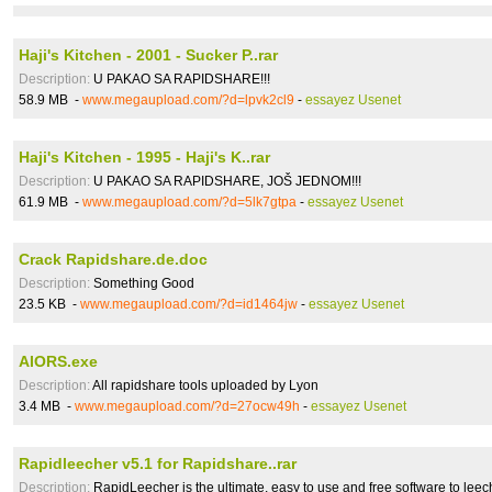
Haji's Kitchen - 2001 - Sucker P..rar
Description:
U PAKAO SA RAPIDSHARE!!!
58.9 MB -
www.megaupload.com/?d=lpvk2cl9
-
essayez Usenet
Haji's Kitchen - 1995 - Haji's K..rar
Description:
U PAKAO SA RAPIDSHARE, JOŠ JEDNOM!!!
61.9 MB -
www.megaupload.com/?d=5lk7gtpa
-
essayez Usenet
Crack Rapidshare.de.doc
Description:
Something Good
23.5 KB -
www.megaupload.com/?d=id1464jw
-
essayez Usenet
AIORS.exe
Description:
All rapidshare tools uploaded by Lyon
3.4 MB -
www.megaupload.com/?d=27ocw49h
-
essayez Usenet
Rapidleecher v5.1 for Rapidshare..rar
Description:
RapidLeecher is the ultimate, easy to use and free software to leech