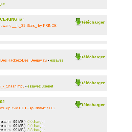
rger
CE-KING.rar
télécharger
ewangi__ft._31-Stars_-by-PRINCE-
télécharger
.DesiHackerz-Desi.Deejay.avi
-
essayez
télécharger
Om_-_Shaan.mp3
-
essayez Usenet
002
télécharger
d.Rip.Xvid.CD1.-By-.Bhai457.002
re.com ; 99 MB )
télécharger
re.com ; 99 MB )
télécharger
re.com ; 99 MB )
télécharger