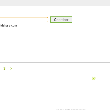
pidshare.com
3
>