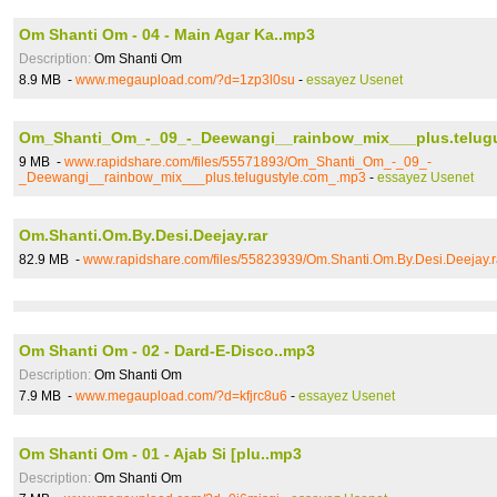
Om Shanti Om - 04 - Main Agar Ka..mp3
Description:
Om Shanti Om
8.9 MB -
www.megaupload.com/?d=1zp3l0su
-
essayez Usenet
Om_Shanti_Om_-_09_-_Deewangi__rainbow_mix___plus.telug
9 MB -
www.rapidshare.com/files/55571893/Om_Shanti_Om_-_09_-
_Deewangi__rainbow_mix___plus.telugustyle.com_.mp3
-
essayez Usenet
Om.Shanti.Om.By.Desi.Deejay.rar
82.9 MB -
www.rapidshare.com/files/55823939/Om.Shanti.Om.By.Desi.Deejay.r
Om Shanti Om - 02 - Dard-E-Disco..mp3
Description:
Om Shanti Om
7.9 MB -
www.megaupload.com/?d=kfjrc8u6
-
essayez Usenet
Om Shanti Om - 01 - Ajab Si [plu..mp3
Description:
Om Shanti Om