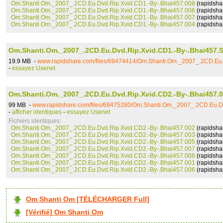
Om.Shanti.Om._2007_.2CD.Eu.Dvd.Rip.Xvid.CD1.-By-.Bhai457.008
(rapidsha
Om.Shanti.Om._2007_.2CD.Eu.Dvd.Rip.Xvid.CD1.-By-.Bhai457.006
(rapidsha
Om.Shanti.Om._2007_.2CD.Eu.Dvd.Rip.Xvid.CD1.-By-.Bhai457.007
(rapidsha
Om.Shanti.Om._2007_.2CD.Eu.Dvd.Rip.Xvid.CD1.-By-.Bhai457.004
(rapidsha
Om.Shanti.Om._2007_.2CD.Eu.Dvd.Rip.Xvid.CD1.-By-.Bhai457.S
19.9 MB -
www.rapidshare.com/files/69474414/Om.Shanti.Om._2007_.2CD.Eu.D
-
essayez Usenet
Om.Shanti.Om._2007_.2CD.Eu.Dvd.Rip.Xvid.CD2.-By-.Bhai457.
99 MB -
www.rapidshare.com/files/69475280/Om.Shanti.Om._2007_.2CD.Eu.Dv
-
afficher identiques
-
essayez Usenet
Fichiers identiques:
Om.Shanti.Om._2007_.2CD.Eu.Dvd.Rip.Xvid.CD2.-By-.Bhai457.002
(rapidsha
Om.Shanti.Om._2007_.2CD.Eu.Dvd.Rip.Xvid.CD2.-By-.Bhai457.003
(rapidsha
Om.Shanti.Om._2007_.2CD.Eu.Dvd.Rip.Xvid.CD2.-By-.Bhai457.005
(rapidsha
Om.Shanti.Om._2007_.2CD.Eu.Dvd.Rip.Xvid.CD2.-By-.Bhai457.007
(rapidsha
Om.Shanti.Om._2007_.2CD.Eu.Dvd.Rip.Xvid.CD2.-By-.Bhai457.008
(rapidsha
Om.Shanti.Om._2007_.2CD.Eu.Dvd.Rip.Xvid.CD2.-By-.Bhai457.001
(rapidsha
Om.Shanti.Om._2007_.2CD.Eu.Dvd.Rip.Xvid.CD2.-By-.Bhai457.006
(rapidsha
Om Shanti Om [TÉLÉCHARGER Full]
[Vérifié] Om Shanti Om