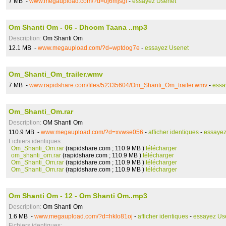
7 MB -
www.megaupload.com/?d=0j6mjsgi
-
essayez Usenet
Om Shanti Om - 06 - Dhoom Taana ..mp3
Description:
Om Shanti Om
12.1 MB -
www.megaupload.com/?d=wptdog7e
-
essayez Usenet
Om_Shanti_Om_trailer.wmv
7 MB -
www.rapidshare.com/files/52335604/Om_Shanti_Om_trailer.wmv
-
essa
Om_Shanti_Om.rar
Description:
OM Shanti Om
110.9 MB -
www.megaupload.com/?d=xvwse056
-
afficher identiques
-
essayez
Fichiers identiques:
Om_Shanti_Om.rar
(rapidshare.com ; 110.9 MB )
télécharger
om_shanti_om.rar
(rapidshare.com ; 110.9 MB )
télécharger
Om_Shanti_Om.rar
(rapidshare.com ; 110.9 MB )
télécharger
Om_Shanti_Om.rar
(rapidshare.com ; 110.9 MB )
télécharger
Om Shanti Om - 12 - Om Shanti Om..mp3
Description:
Om Shanti Om
1.6 MB -
www.megaupload.com/?d=hklo81oj
-
afficher identiques
-
essayez Us
Fichiers identiques: