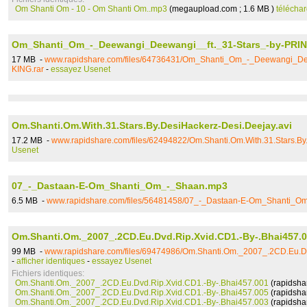
Om Shanti Om - 10 - Om Shanti Om..mp3
(megaupload.com ; 1.6 MB )
télécha
Om_Shanti_Om_-_Deewangi_Deewangi__ft._31-Stars_-by-PRIN
17 MB -
www.rapidshare.com/files/64736431/Om_Shanti_Om_-_Deewangi_De
KING.rar
-
essayez Usenet
Om.Shanti.Om.With.31.Stars.By.DesiHackerz-Desi.Deejay.avi
17.2 MB -
www.rapidshare.com/files/62494822/Om.Shanti.Om.With.31.Stars.By
Usenet
07_-_Dastaan-E-Om_Shanti_Om_-_Shaan.mp3
6.5 MB -
www.rapidshare.com/files/56481458/07_-_Dastaan-E-Om_Shanti_
Om.Shanti.Om._2007_.2CD.Eu.Dvd.Rip.Xvid.CD1.-By-.Bhai457.
99 MB -
www.rapidshare.com/files/69474986/Om.Shanti.Om._2007_.2CD.Eu.Dv
-
afficher identiques
-
essayez Usenet
Fichiers identiques:
Om.Shanti.Om._2007_.2CD.Eu.Dvd.Rip.Xvid.CD1.-By-.Bhai457.001
(rapidsha
Om.Shanti.Om._2007_.2CD.Eu.Dvd.Rip.Xvid.CD1.-By-.Bhai457.005
(rapidsha
Om.Shanti.Om._2007_.2CD.Eu.Dvd.Rip.Xvid.CD1.-By-.Bhai457.003
(rapidsha