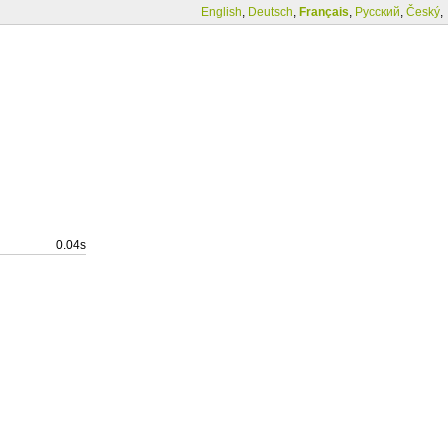
English
,
Deutsch
,
Français
,
Русский
,
Český
,
0.04s