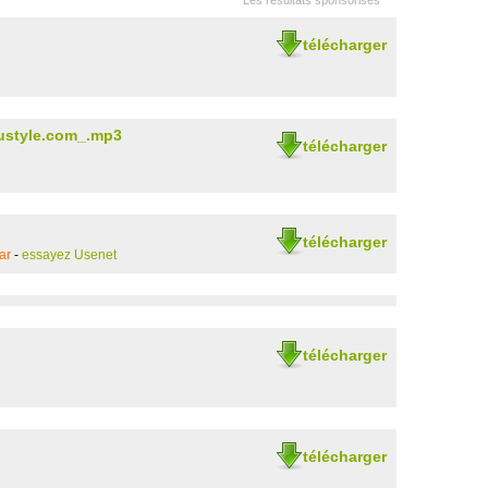
Les résultats sponsorisés
télécharger
ustyle.com_.mp3
télécharger
télécharger
ar
-
essayez Usenet
télécharger
télécharger