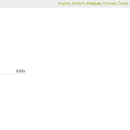
English
,
Deutsch
,
Français
,
Русский
,
Český
,
0.02s