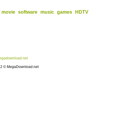
movie
software
music
games
HDTV
gadownload.net
12 © MegaDownload.net