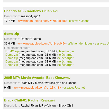
Friends 413 - Rachel's Crush.avi
Description:
season4, ep14
77.7 MB -
www.megaupload.com/?d=t63qxq80
-
essayez Usenet
demo.zip
Description:
Rachel's Demo
31.6 MB -
www.megaupload.com/?d=j4ao0l9v
-
afficher identiques
-
essayez U
Fichiers identiques:
DEMO.zip
(megaupload.com ; 31.6 MB )
télécharger
Demo.zip
(megaupload.com ; 31.6 MB )
télécharger
Demo.zip
(megaupload.com ; 31.6 MB )
télécharger
Demo.zip
(megaupload.com ; 31.6 MB )
télécharger
Demo.zip
(megaupload.com ; 31.6 MB )
télécharger
2005 MTV Movie Awards_Best Kiss.wmv
Description:
2005 MTV Movie Awards Ryan and Rachel
9 MB -
www.megaupload.com/?d=13icmflx
-
essayez Usenet
Black Chill-01 Rachel Ryan.avi
Description:
Rachel Ryan & Ray Victory - Black Chill