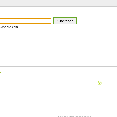
pidshare.com
>