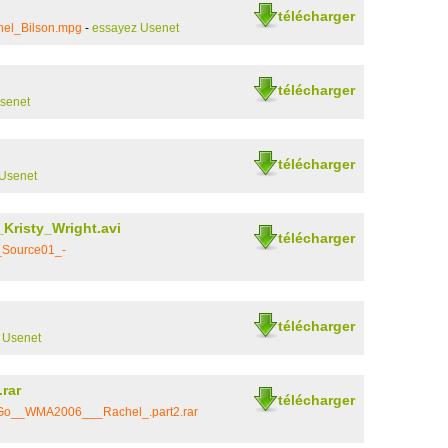
télécharger
hel_Bilson.mpg
-
essayez Usenet
télécharger
senet
télécharger
Usenet
Kristy_Wright.avi
télécharger
_Source01_-
télécharger
 Usenet
rar
télécharger
_Go__WMA2006___Rachel_.part2.rar