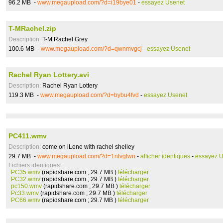
96.2 MB -
www.megaupload.com/?d=i19bye01
-
essayez Usenet
T-MRachel.zip
Description:
T-M Rachel Grey
100.6 MB -
www.megaupload.com/?d=qwnmvgcj
-
essayez Usenet
Rachel Ryan Lottery.avi
Description:
Rachel Ryan Lottery
119.3 MB -
www.megaupload.com/?d=bybu4fvd
-
essayez Usenet
PC411.wmv
Description:
come on iLene with rachel shelley
29.7 MB -
www.megaupload.com/?d=1nlvglwn
-
afficher identiques
-
essayez U
Fichiers identiques:
PC35.wmv
(rapidshare.com ; 29.7 MB )
télécharger
PC32.wmv
(rapidshare.com ; 29.7 MB )
télécharger
pc150.wmv
(rapidshare.com ; 29.7 MB )
télécharger
Pc33.wmv
(rapidshare.com ; 29.7 MB )
télécharger
PC66.wmv
(rapidshare.com ; 29.7 MB )
télécharger