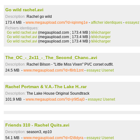
Go wild rachel.avi
Description:
Rachel go wild
173.4 MB -
www.megaupload.com/?d=iqinmg1e
-
afficher identiques
-
essayez
Fichiers identiques:
Go wild rachel.avi
(megaupload.com ; 173.4 MB )
télécharger
Go wild rachel.avi
(megaupload.com ; 173.4 MB )
télécharger
Go wild rachel.avi
(megaupload.com ; 173.4 MB )
télécharger
The_OC_-_2x11_-_The_Second_Chanc..avi
Description:
Rachel Bilson - "Little Miss Vixen" PVC corset outfit.
24.5 MB -
www.megaupload.com/?d=f8rb1znt
-
essayez Usenet
Rachel Portman & V.A.-The Lake H..rar
Description:
The Lake House Original Soundtrack
101.9 MB -
www.megaupload.com/?d=jr9t5aj0
-
essayez Usenet
Friends 310 - Rachel Quits.avi
Description:
season3, ep10
54.1 MB -
www.megaupload.com/?d=f2i8dyra
-
essayez Usenet