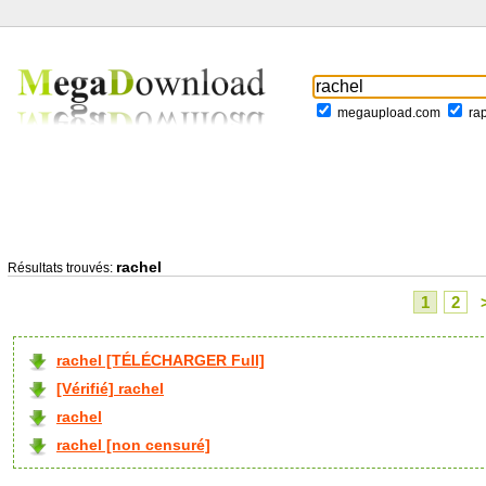
megaupload.com
ra
rachel
Résultats trouvés:
1
2
rachel [TÉLÉCHARGER Full]
[Vérifié] rachel
rachel
rachel [non censuré]