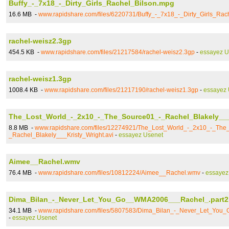
Buffy_-_7x18_-_Dirty_Girls_Rachel_Bilson.mpg
16.6 MB -
www.rapidshare.com/files/6220731/Buffy_-_7x18_-_Dirty_Girls_Rac
rachel-weisz2.3gp
454.5 KB -
www.rapidshare.com/files/21217584/rachel-weisz2.3gp
-
essayez U
rachel-weisz1.3gp
1008.4 KB -
www.rapidshare.com/files/21217190/rachel-weisz1.3gp
-
essayez 
The_Lost_World_-_2x10_-_The_Source01_-_Rachel_Blakely___
8.8 MB -
www.rapidshare.com/files/12274921/The_Lost_World_-_2x10_-_The
_Rachel_Blakely___Kristy_Wright.avi
-
essayez Usenet
Aimee__Rachel.wmv
76.4 MB -
www.rapidshare.com/files/10812224/Aimee__Rachel.wmv
-
essayez
Dima_Bilan_-_Never_Let_You_Go__WMA2006___Rachel_.part2.
34.1 MB -
www.rapidshare.com/files/5807583/Dima_Bilan_-_Never_Let_You
-
essayez Usenet