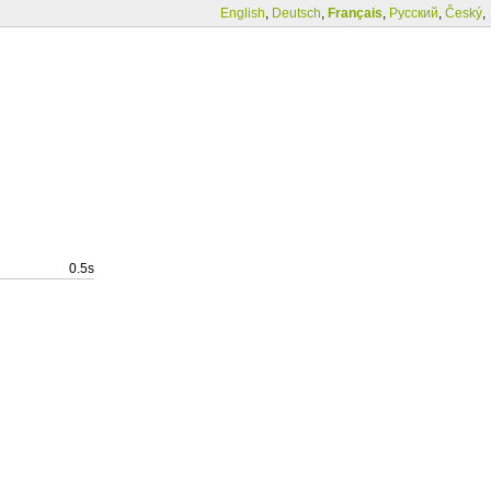
English
,
Deutsch
,
Français
,
Русский
,
Český
,
0.5s