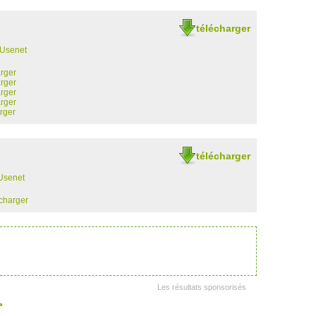
télécharger
 Usenet
arger
arger
arger
arger
rger
télécharger
Usenet
écharger
Les résultats sponsorisés
>