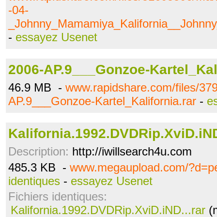
-04-
_Johnny_Mamamiya_Kalifornia__Johnny
-
essayez Usenet
2006-AP.9___Gonzoe-Kartel_Kali
46.9 MB -
www.rapidshare.com/files/37
AP.9___Gonzoe-Kartel_Kalifornia.rar
-
e
Kalifornia.1992.DVDRip.XviD.iND
Description:
http://iwillsearch4u.com
485.3 KB -
www.megaupload.com/?d=pe
identiques
-
essayez Usenet
Fichiers identiques:
Kalifornia.1992.DVDRip.XviD.iND...rar
(