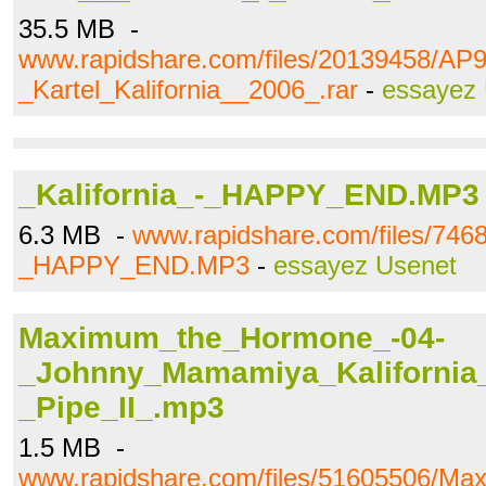
35.5 MB -
www.rapidshare.com/files/20139458/A
_Kartel_Kalifornia__2006_.rar
-
essayez
_Kalifornia_-_HAPPY_END.MP3
6.3 MB -
www.rapidshare.com/files/7468
_HAPPY_END.MP3
-
essayez Usenet
Maximum_the_Hormone_-04-
_Johnny_Mamamiya_Kalifornia
_Pipe_II_.mp3
1.5 MB -
www.rapidshare.com/files/51605506/M