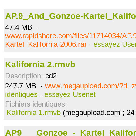
AP.9_And_Gonzoe-Kartel_Kalifor
47.4 MB -
www.rapidshare.com/files/11714034/AP
Kartel_Kalifornia-2006.rar
-
essayez Use
Kalifornia 2.rmvb
Description:
cd2
247.7 MB -
www.megaupload.com/?d=z
identiques
-
essayez Usenet
Fichiers identiques:
Kalifornia 1.rmvb
(megaupload.com ; 24
AP9___Gonzoe_-_Kartel_Kalifor