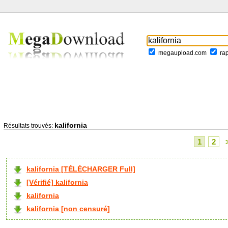
megaupload.com
ra
kalifornia
Résultats trouvés:
1
2
kalifornia [TÉLÉCHARGER Full]
[Vérifié] kalifornia
kalifornia
kalifornia [non censuré]