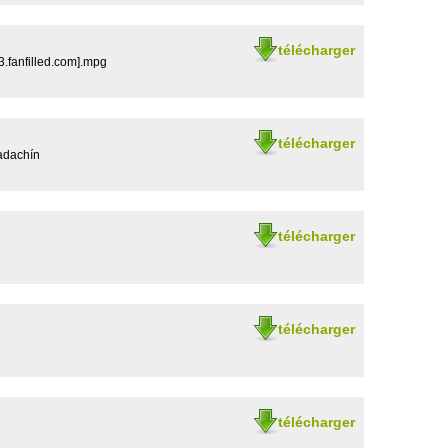
télécharger
3.fanfilled.com].mpg
télécharger
adachín
télécharger
télécharger
télécharger