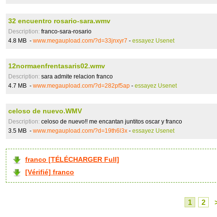
32 encuentro rosario-sara.wmv
Description:
franco-sara-rosario
4.8 MB -
www.megaupload.com/?d=33jnxyr7
-
essayez Usenet
12normaenfrentasaris02.wmv
Description:
sara admite relacion franco
4.7 MB -
www.megaupload.com/?d=282pf5ap
-
essayez Usenet
celoso de nuevo.WMV
Description:
celoso de nuevo!! me encantan juntitos oscar y franco
3.5 MB -
www.megaupload.com/?d=19th6l3x
-
essayez Usenet
franco [TÉLÉCHARGER Full]
[Vérifié] franco
1
2