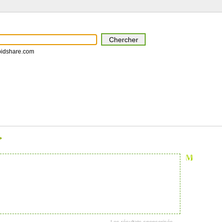
pidshare.com
>