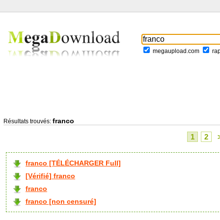
megaupload.com
ra
franco
Résultats trouvés:
1
2
franco [TÉLÉCHARGER Full]
[Vérifié] franco
franco
franco [non censuré]