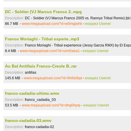
DC - Soldier (VJ Marcus Franco 2..mpg
Description:
DC - Soldier (VJ Marcus Franco 2005 vs. Rannys Tribal Remix) [dc
86.7 MB -
www.megaupload.com/?d=w0mgjwhk
-
essayez Usenet
Franco Moriaghi - Tribal experie..mp3
Description:
Franco Moriaghi - Tribal experience (Jessy Garcia RMX) by El Exp
8.4 MB -
www.megaupload.com/?d=xzm5aea1
-
essayez Usenet
Au Bal Antillais Franco-Creole B..rar
Description:
antillas
145.6 MB -
www.megaupload.com/?d=0h6ts9qd
-
essayez Usenet
franco-cadadia-ultimo.wmv
Description:
franco_cadadia_03
53.5 MB -
www.megaupload.com/?d=dhg0hpqi
-
essayez Usenet
franco-cadadia-03.wmv
Description:
franco-cadadia-02