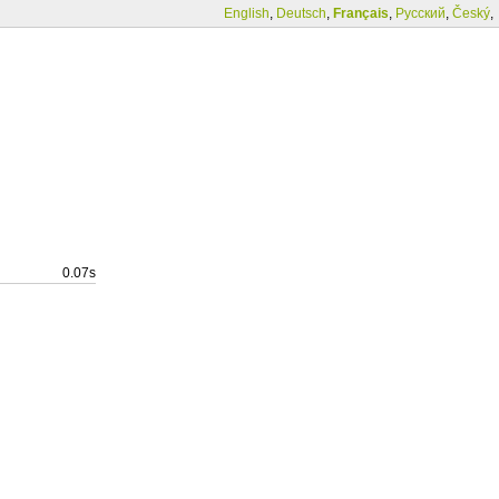
English
,
Deutsch
,
Français
,
Русский
,
Český
,
0.07s