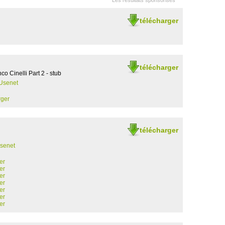
Les résultats sponsorisés
télécharger
télécharger
o Cinelli Part 2 - stub
Usenet
rger
télécharger
senet
er
er
er
er
er
er
er