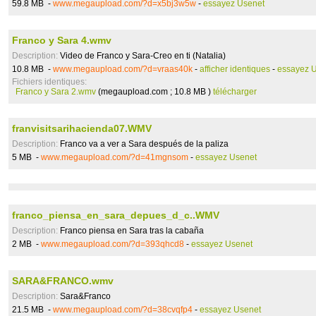
59.8 MB -
www.megaupload.com/?d=x5bj3w5w
-
essayez Usenet
Franco y Sara 4.wmv
Description:
Video de Franco y Sara-Creo en ti (Natalia)
10.8 MB -
www.megaupload.com/?d=vraas40k
-
afficher identiques
-
essayez 
Fichiers identiques:
Franco y Sara 2.wmv
(megaupload.com ; 10.8 MB )
télécharger
franvisitsarihacienda07.WMV
Description:
Franco va a ver a Sara después de la paliza
5 MB -
www.megaupload.com/?d=41mgnsom
-
essayez Usenet
franco_piensa_en_sara_depues_d_c..WMV
Description:
Franco piensa en Sara tras la cabaña
2 MB -
www.megaupload.com/?d=393qhcd8
-
essayez Usenet
SARA&FRANCO.wmv
Description:
Sara&Franco
21.5 MB -
www.megaupload.com/?d=38cvqfp4
-
essayez Usenet