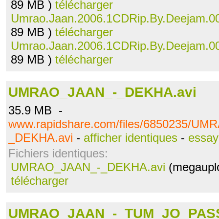
89 MB )
télécharger
Umrao.Jaan.2006.1CDRip.By.Deejam.0
89 MB )
télécharger
Umrao.Jaan.2006.1CDRip.By.Deejam.0
89 MB )
télécharger
UMRAO_JAAN_-_DEKHA.avi
35.9 MB -
www.rapidshare.com/files/6850235/U
_DEKHA.avi
-
afficher identiques
-
essay
Fichiers identiques:
UMRAO_JAAN_-_DEKHA.avi
(megauplo
télécharger
UMRAO_JAAN_-_TUM_JO_PASS