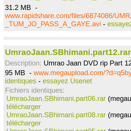
31.2 MB -
www.rapidshare.com/files/6874086/U
_TUM_JO_PASS_A_GAYE.avi
-
essaye
UmraoJaan.SBhimani.part12.rar
Description:
Umrao Jaan DVD rip Part 1
95 MB -
www.megaupload.com/?d=q5b
identiques
-
essayez Usenet
Fichiers identiques:
UmraoJaan.SBhimani.part06.rar
(megaup
télécharger
UmraoJaan.SBhimani.part08.rar
(megaup
télécharger