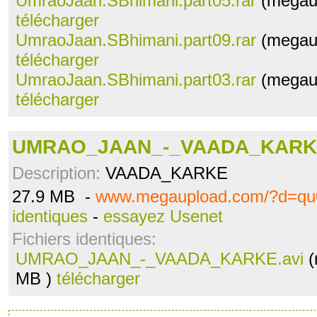
UmraoJaan.SBhimani.part05.rar
(megaup
télécharger
UmraoJaan.SBhimani.part09.rar
(megaup
télécharger
UmraoJaan.SBhimani.part03.rar
(megaup
télécharger
UMRAO_JAAN_-_VAADA_KARKE
Description:
VAADA_KARKE
27.9 MB -
www.megaupload.com/?d=qu
identiques
-
essayez Usenet
Fichiers identiques:
UMRAO_JAAN_-_VAADA_KARKE.avi
(
MB )
télécharger