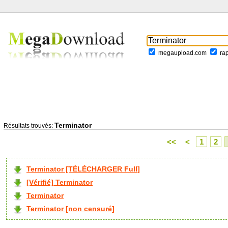
megaupload.com
ra
Terminator
Résultats trouvés:
<<
<
1
2
Terminator [TÉLÉCHARGER Full]
[Vérifié] Terminator
Terminator
Terminator [non censuré]