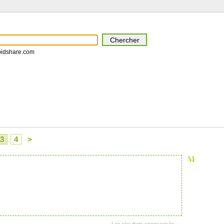
pidshare.com
3
4
>