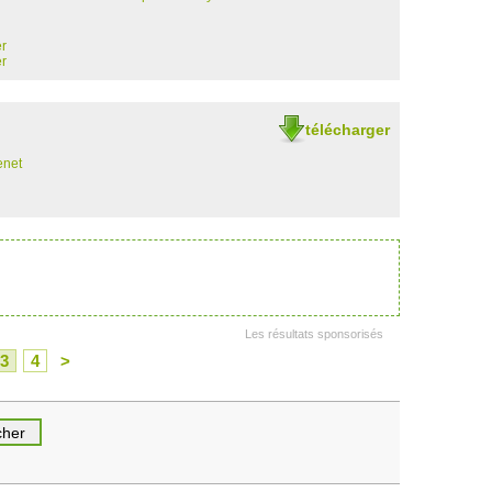
er
er
télécharger
enet
Les résultats sponsorisés
3
4
>