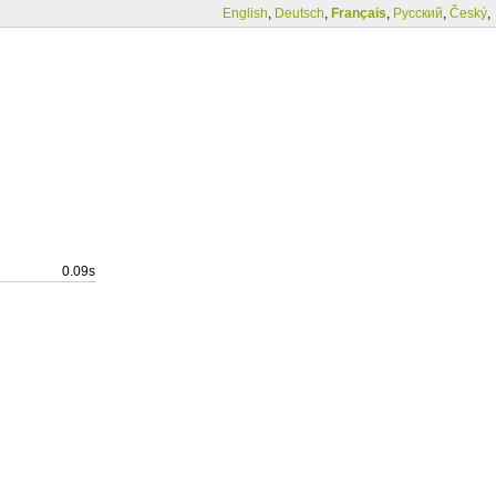
English
,
Deutsch
,
Français
,
Русский
,
Český
,
0.09s