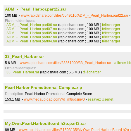
ADM_-_Pearl_Harbor.part22.rar
100 MB -
www.rapidshare.com/files/6549110/ADM_-_Pearl_Harbor.part22.rar
Fichiers identiques:
ADM_-_Pearl_Harbor.part06.rar
(rapidshare.com ; 100 MB )
télécharger
ADM_-_Pearl_Harbor.part07.rar
(rapidshare.com ; 100 MB )
télécharger
ADM_-_Pearl_Harbor.part05.rar
(rapidshare.com ; 100 MB )
télécharger
ADM_-_Pearl_Harbor.part02.rar
(rapidshare.com ; 100 MB )
télécharger
ADM_-_Pearl_Harbor.part04.rar
(rapidshare.com ; 100 MB )
télécharger
33_Pearl_Harbor.rar
5.6 MB -
www.rapidshare.com/files/23351909/33_Pearl_Harbor.rar
-
afficher i
Fichiers identiques:
33_Pearl_Harbor.rar
(rapidshare.com ; 5.6 MB )
télécharger
Pearl Harbor Promotionnal Comple..zip
Description:
Pearl Harbor Promotional Complete Score
153.1 MB -
www.megaupload.com/?d=m8udsmy0
-
essayez Usenet
My.Own.Pearl.Harbor.Board.h2o.part3.rar
89 MB -
www.rapidshare.com/files/31503135/My.Own.Pearl.Harbor.Board.h2o.p