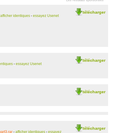
Les résultats sponsorisés
télécharger
-
afficher identiques
-
essayez Usenet
télécharger
dentiques
-
essayez Usenet
télécharger
télécharger
art3.rar
-
afficher identiques
-
essayez