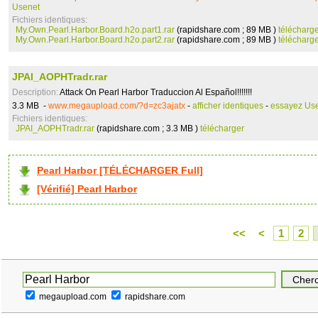
Usenet
Fichiers identiques:
My.Own.Pearl.Harbor.Board.h2o.part1.rar
(rapidshare.com ; 89 MB )
télécharg
My.Own.Pearl.Harbor.Board.h2o.part2.rar
(rapidshare.com ; 89 MB )
télécharg
JPAI_AOPHTradr.rar
Description:
Attack On Pearl Harbor Traduccion Al Español!!!!!!!
3.3 MB -
www.megaupload.com/?d=zc3ajatx
-
afficher identiques
-
essayez Us
Fichiers identiques:
JPAI_AOPHTradr.rar
(rapidshare.com ; 3.3 MB )
télécharger
Pearl Harbor [TÉLÉCHARGER Full]
[Vérifié] Pearl Harbor
<<
<
1
2
megaupload.com
rapidshare.com