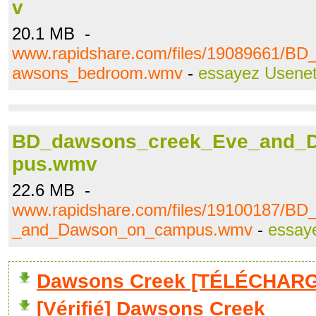
v
20.1 MB -
www.rapidshare.com/files/19089661/B
awsons_bedroom.wmv
-
essayez Usene
BD_dawsons_creek_Eve_and_
pus.wmv
22.6 MB -
www.rapidshare.com/files/19100187/B
_and_Dawson_on_campus.wmv
-
essay
Dawsons Creek [TÉLÉCHARG
[Vérifié] Dawsons Creek