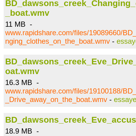
BD_dawsons_creek_Changing_c
_boat.wmv
11 MB -
www.rapidshare.com/files/19089660/B
nging_clothes_on_the_boat.wmv
-
essay
BD_dawsons_creek_Eve_Drive
oat.wmv
16.3 MB -
www.rapidshare.com/files/19100188/B
_Drive_away_on_the_boat.wmv
-
essaye
BD_dawsons_creek_Eve_accu
18.9 MB -