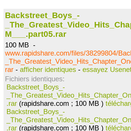
Backstreet_Boys_-
_The_Greatest_Video_Hits_Ch
M___.part05.rar
100 MB -
www.rapidshare.com/files/38299804/Bac
_The_Greatest_Video_Hits_Chapter_O
rar
-
afficher identiques
-
essayez Usene
Fichiers identiques:
Backstreet_Boys_-
_The_Greatest_Video_Hits_Chapter_O
.rar
(rapidshare.com ; 100 MB )
téléchar
Backstreet_Boys_-
_The_Greatest_Video_Hits_Chapter_O
.rar
(rapidshare.com ; 100 MB )
téléchar