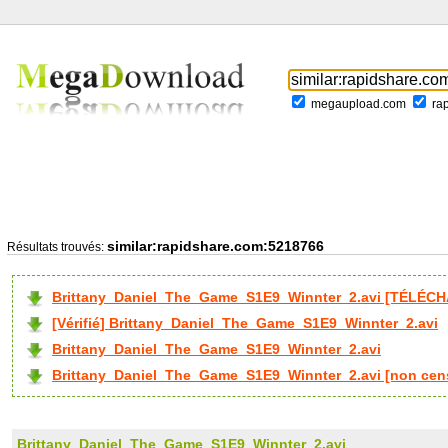
megaupload.com
ra
similar:rapidshare.com:5218766
Résultats trouvés:
Brittany_Daniel_The_Game_S1E9_Winnter_2.avi [TÉLÉCH
[Vérifié] Brittany_Daniel_The_Game_S1E9_Winnter_2.avi
Brittany_Daniel_The_Game_S1E9_Winnter_2.avi
Brittany_Daniel_The_Game_S1E9_Winnter_2.avi [non cen
Brittany_Daniel_The_Game_S1E9_Winnter_2.avi