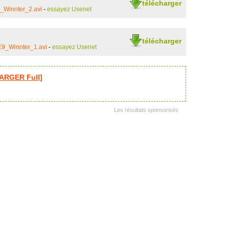
télécharger
_Winnter_2.avi
-
essayez Usenet
télécharger
E9_Winnter_1.avi
-
essayez Usenet
ARGER Full]
Les résultats sponsorisés