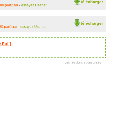
télécharger
0.part2.rar
-
essayez Usenet
télécharger
.part1.rar
-
essayez Usenet
Full]
Les résultats sponsorisés