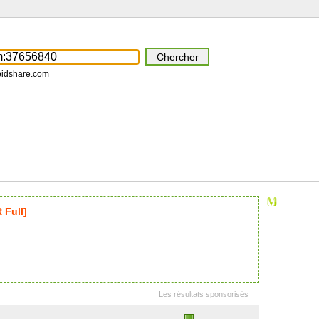
pidshare.com
Full]
Les résultats sponsorisés