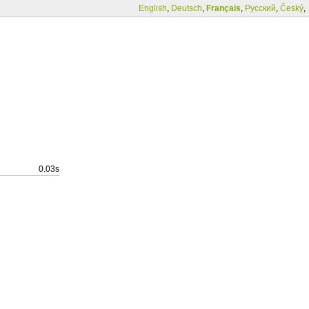
English
,
Deutsch
,
Français
,
Русский
,
Český
,
0.03s