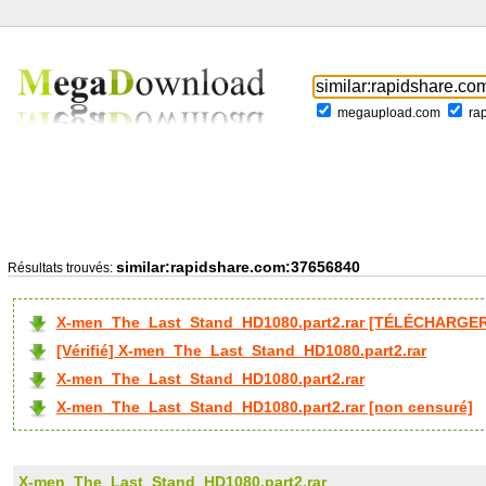
megaupload.com
ra
similar:rapidshare.com:37656840
Résultats trouvés:
X-men_The_Last_Stand_HD1080.part2.rar [TÉLÉCHARGER 
[Vérifié] X-men_The_Last_Stand_HD1080.part2.rar
X-men_The_Last_Stand_HD1080.part2.rar
X-men_The_Last_Stand_HD1080.part2.rar [non censuré]
X-men_The_Last_Stand_HD1080.part2.rar