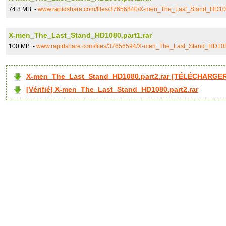
74.8 MB -
www.rapidshare.com/files/37656840/X-men_The_Last_Stand_HD108
X-men_The_Last_Stand_HD1080.part1.rar
100 MB -
www.rapidshare.com/files/37656594/X-men_The_Last_Stand_HD1080
X-men_The_Last_Stand_HD1080.part2.rar [TÉLÉCHARGER 
[Vérifié] X-men_The_Last_Stand_HD1080.part2.rar