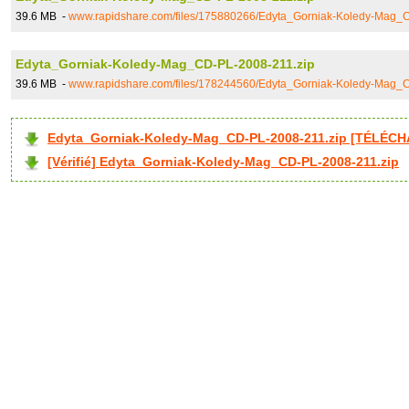
39.6 MB -
www.rapidshare.com/files/175880266/Edyta_Gorniak-Koledy-Mag_
Edyta_Gorniak-Koledy-Mag_CD-PL-2008-211.zip
39.6 MB -
www.rapidshare.com/files/178244560/Edyta_Gorniak-Koledy-Mag_
Edyta_Gorniak-Koledy-Mag_CD-PL-2008-211.zip [TÉLÉCH
[Vérifié] Edyta_Gorniak-Koledy-Mag_CD-PL-2008-211.zip