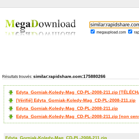
megaupload.com
ra
similar:rapidshare.com:175880266
Résultats trouvés:
Edyta_Gorniak-Koledy-Mag_CD-PL-2008-211.zip [TÉLÉCH
[Vérifié] Edyta_Gorniak-Koledy-Mag_CD-PL-2008-211.zip
Edyta_Gorniak-Koledy-Mag_CD-PL-2008-211.zip
Edyta_Gorniak-Koledy-Mag_CD-PL-2008-211.zip [non cen
Edyta_Gorniak-Koledy-Mag_CD-PL-2008-211.zip