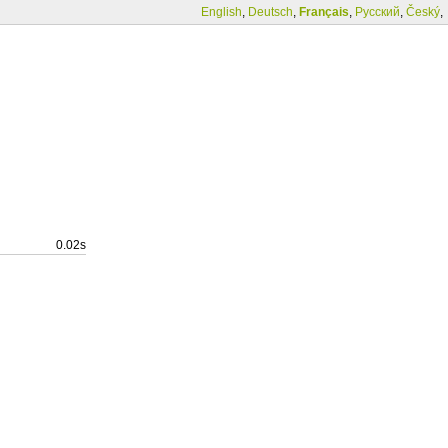
English
,
Deutsch
,
Français
,
Русский
,
Český
,
0.02s