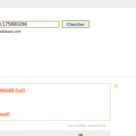
pidshare.com
ARGER Full]
suré]
Les résultats sponsorisés