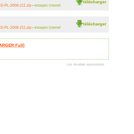
télécharger
CD-PL-2008-211.zip
-
essayez Usenet
télécharger
CD-PL-2008-211.zip
-
essayez Usenet
ARGER Full]
Les résultats sponsorisés