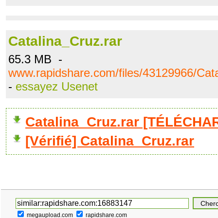
Catalina_Cruz.rar
65.3 MB -
www.rapidshare.com/files/43129966/Cata
-
essayez Usenet
Catalina_Cruz.rar [TÉLÉCHA
[Vérifié] Catalina_Cruz.rar
megaupload.com
rapidshare.com