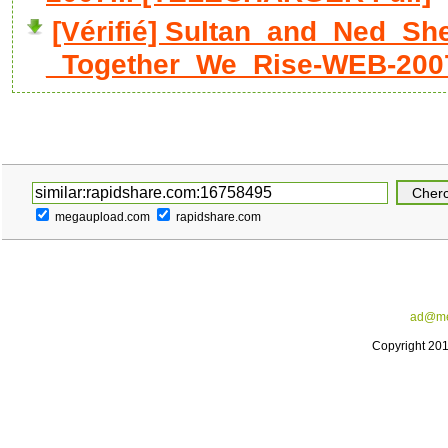
[Vérifié] Sultan_and_Ned_Sh
_Together_We_Rise-WEB-2007
megaupload.com
rapidshare.com
ad@me
Copyright 20