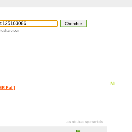
pidshare.com
ER Full]
]
Les résultats sponsorisés