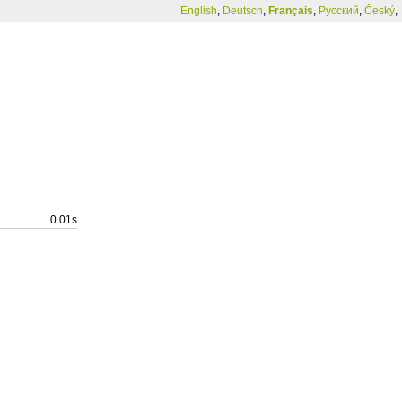
English
,
Deutsch
,
Français
,
Русский
,
Český
,
0.01s