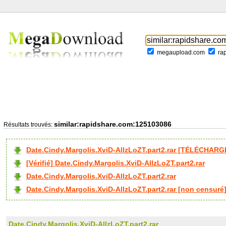
megaupload.com
ra
similar:rapidshare.com:125103086
Résultats trouvés:
Date.Cindy.Margolis.XviD-AllzLoZT.part2.rar [TÉLÉCHARG
[Vérifié] Date.Cindy.Margolis.XviD-AllzLoZT.part2.rar
Date.Cindy.Margolis.XviD-AllzLoZT.part2.rar
Date.Cindy.Margolis.XviD-AllzLoZT.part2.rar [non censuré
Date.Cindy.Margolis.XviD-AllzLoZT.part2.rar