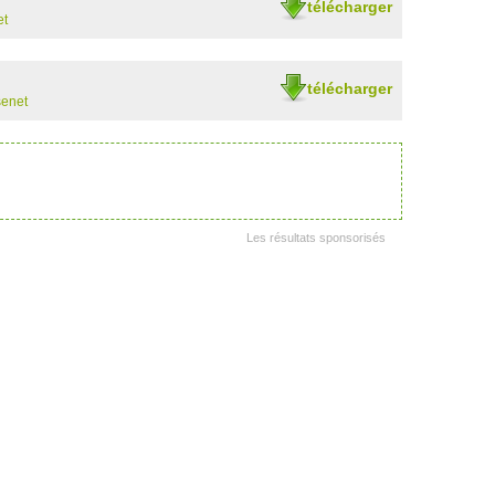
télécharger
et
télécharger
senet
Les résultats sponsorisés