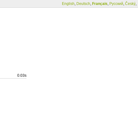
English
,
Deutsch
,
Français
,
Русский
,
Český
,
0.03s