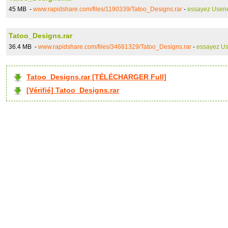
45 MB -
www.rapidshare.com/files/1190339/Tatoo_Designs.rar
-
essayez Usen
Tatoo_Designs.rar
36.4 MB -
www.rapidshare.com/files/34681329/Tatoo_Designs.rar
-
essayez U
Tatoo_Designs.rar [TÉLÉCHARGER Full]
[Vérifié] Tatoo_Designs.rar