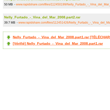
50 MB -
www.rapidshare.com/files/112450199/Nelly_Furtado_-_Vina_del_Mar_
Nelly_Furtado_-_Vina_del_Mar_2008.part2.rar
39.7 MB -
www.rapidshare.com/files/112451426/Nelly_Furtado_-_Vina_del_Ma
Nelly_Furtado_-_Vina_del_Mar_2008.part1.rar [TÉLÉCHAR
[Vérifié] Nelly_Furtado_-_Vina_del_Mar_2008.part1.rar