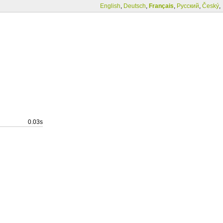
English
,
Deutsch
,
Français
,
Русский
,
Český
,
0.03s