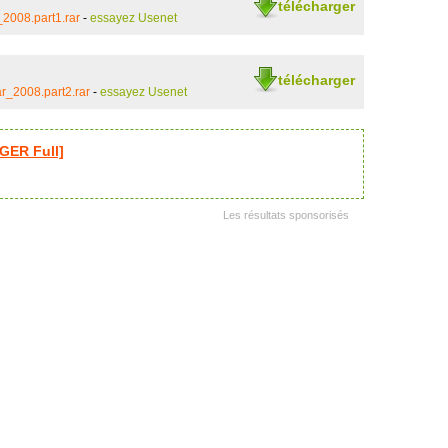
télécharger
2008.part1.rar
-
essayez Usenet
télécharger
r_2008.part2.rar
-
essayez Usenet
GER Full]
Les résultats sponsorisés