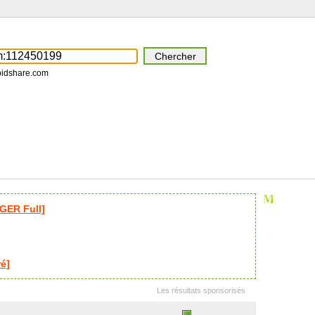
pidshare.com
GER Full]
é]
Les résultats sponsorisés