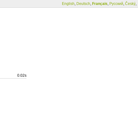
English
,
Deutsch
,
Français
,
Русский
,
Český
,
0.02s