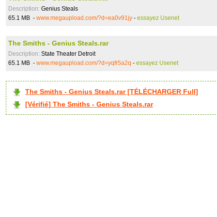
Description:
Genius Steals
65.1 MB -
www.megaupload.com/?d=ea0v91jy
-
essayez Usenet
The Smiths - Genius Steals.rar
Description:
State Theater Detroit
65.1 MB -
www.megaupload.com/?d=yqfr5a2q
-
essayez Usenet
The Smiths - Genius Steals.rar [TÉLÉCHARGER Full]
[Vérifié] The Smiths - Genius Steals.rar