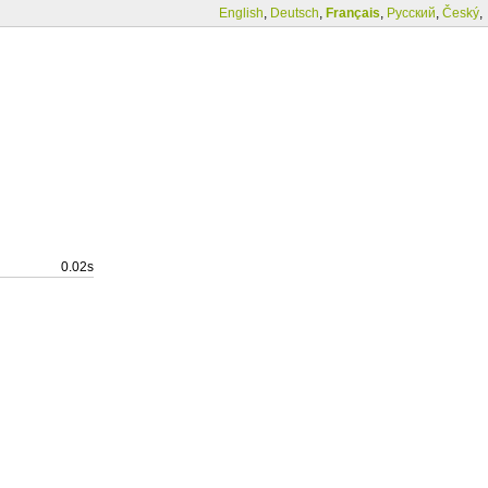
English
,
Deutsch
,
Français
,
Русский
,
Český
,
0.02s