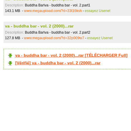
Description:
Buddha Bar\va - buddha bar - vol. 2.part1
143.1 MB -
www.megaupload.com/?d=33t16ksh
-
essayez Usenet
va - buddha bar - vol. 2 (2000)...rar
Description:
Buddha Bar\va - buddha bar - vol. 2.part2
127.8 MB -
www.megaupload.com/?d=32p009w7
-
essayez Usenet
va - buddha bar - vol. 2 (2000)...rar [TÉLÉCHARGER Full]
[Vérifié] va - buddha bar - vol. 2 (2000)...rar