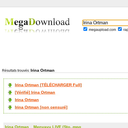
megaupload.com
ra
Irina Ortman
Résultats trouvés:
Irina Ortman [TÉLÉCHARGER Full]
[Vérifié] Irina Ortman
Irina Ortman
Irina Ortman [non censuré]
Irina Ortman _ Menyayu LIVE (Sto..mpg