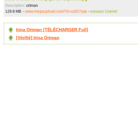
Description:
ortman
129.8 MB -
www.megaupload.com/?d=cy927yqe
-
essayez Usenet
Irina Ortman [TÉLÉCHARGER Full]
[Vérifié] Irina Ortman