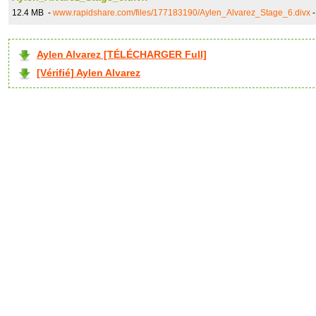
12.4 MB -
www.rapidshare.com/files/177183190/Aylen_Alvarez_Stage_6.divx
Aylen Alvarez [TÉLÉCHARGER Full]
[Vérifié] Aylen Alvarez