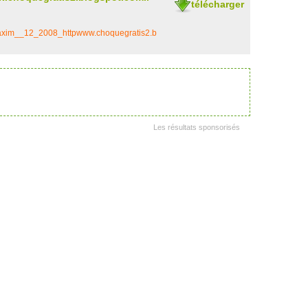
télécharger
axim__12_2008_httpwww.choquegratis2.b
Les résultats sponsorisés