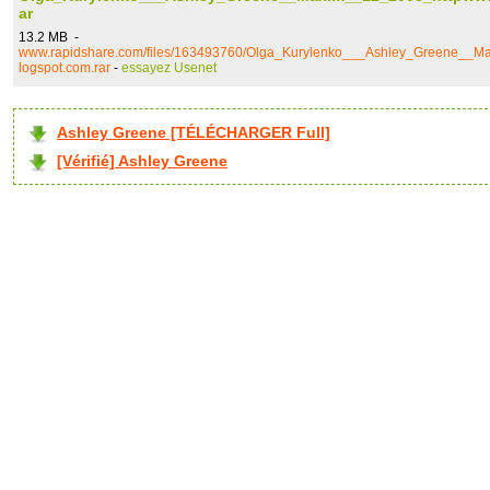
ar
13.2 MB -
www.rapidshare.com/files/163493760/Olga_Kurylenko___Ashley_Greene__M
logspot.com.rar
-
essayez Usenet
Ashley Greene [TÉLÉCHARGER Full]
[Vérifié] Ashley Greene