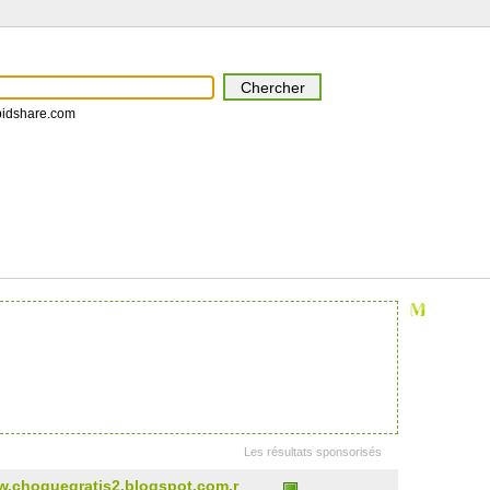
pidshare.com
Les résultats sponsorisés
choquegratis2.blogspot.com.r