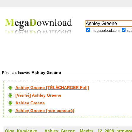
megaupload.com
ra
Ashley Greene
Résultats trouvés:
Ashley Greene [TÉLÉCHARGER Full]
[Vérifié] Ashley Greene
Ashley Greene
Ashley Greene [non censuré]
Olga_Kurylenko___Ashley_Greene__Maxim__12_2008_httpwww.