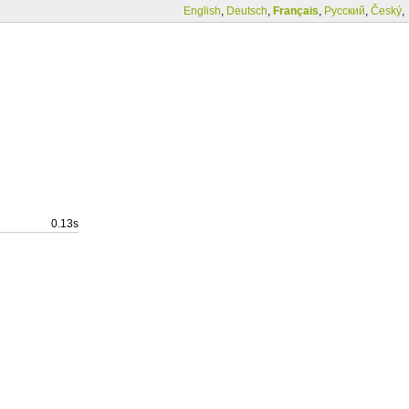
English
,
Deutsch
,
Français
,
Русский
,
Český
,
0.13s