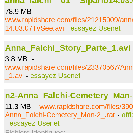
anna_falchi__01__Sipario14.03
78.9 MB -
www.rapidshare.com/files/21215909/ann
14.03.07TvSee.avi
-
essayez Usenet
Anna_Falchi_Story_Parte_1.avi
3.8 MB -
www.rapidshare.com/files/23370567/Ann
_1.avi
-
essayez Usenet
n2-Anna_Falchi-Cemetery_Man-
11.3 MB -
www.rapidshare.com/files/39
Anna_Falchi-Cemetery_Man-2_.rar
-
aff
-
essayez Usenet
Fichiers identiques: