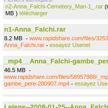
n2-Anna_Falchi-Cemetery_Man-1_.rar
(
MB )
télécharger
n1-Anna_Falchi.rar
8.2 MB -
www.rapidshare.com/files/325
Anna_Falchi.rar
-
essayez Usenet
_mp4__Anna_Falchi-gambe_per
46.5 MB -
www.rapidshare.com/files/58957988/_m
gambe_pere-280907.mp4
-
essayez Use
LeIene--2008-01-25--Anna_Falch